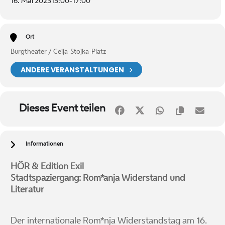
16. Mai 2023
15:00
-
17:00
Ort
Burgtheater / Ceija-Stojka-Platz
ANDERE VERANSTALTUNGEN
Dieses Event teilen
Informationen
HÖR & Edition Exil
Stadtspaziergang: Rom*anja Widerstand und
Literatur
Der internationale Rom*nja Widerstandstag am 16.