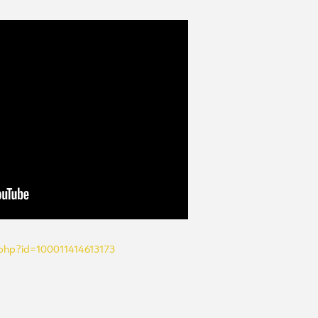
.php?id=100011414613173