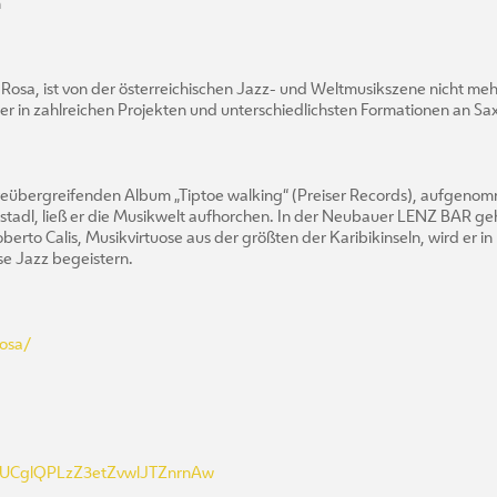
n
 Rosa, ist von der österreichischen Jazz- und Weltmusikszene nicht me
r in zahlreichen Projekten und unterschiedlichsten Formationen an Sa
eübergreifenden Album „Tiptoe walking“ (Preiser Records), aufgenomm
tadl, ließ er die Musikwelt aufhorchen. In der Neubauer LENZ BAR geht
berto Calis, Musikvirtuose aus der größten der Karibikinseln, wird er 
e Jazz begeistern.
rosa/
l/UCglQPLzZ3etZvwlJTZnrnAw