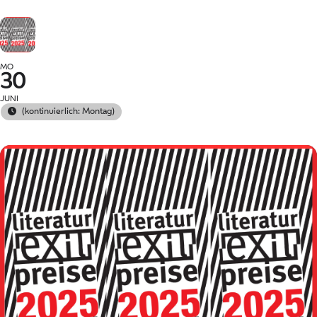
MO
30
JUNI
(kontinuierlich: Montag)