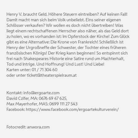
Henry V. braucht Geld. Höhere Steuern eintreiben? Auf keinen Fall!
Damit macht man sich beim Volk unbeliebt. Eins seiner eigenen
Schlösser verkaufen? Wir wollen es doch nicht übertreiben! Was
liegt einem rechtschaffenen Herrscher also näher, als das Geld dort
zu holen, wo es vorhanden ist: Im Opferstock der Kirche! Zum Glück
gibt es eine Alternative: Die Krone von Frankreich! Schließlich ist
Henry der Urgroßneffe der Schwester, der Tochter eines früheren
französischen Königs! Der Krieg kann beginnen! So entspinnt sich
frei nach Shakespeares Historie eine Satire rund um Machterhalt,
Tod und Intrige. Und Hoffnung! Und Lust! Und Liebe!
Karten unter: 01 / 71 304 60
oder unter ticket@theaterspielraum.at
Kontakt: info@ergoarte.com
David Czifer, MA: 0676 69 47 625,
Max Mayerhofer, MAS: 0699 111 27 543
Facebook: https://www.facebook.com/ergoartekulturverein/
Fotocredit: anwora.com