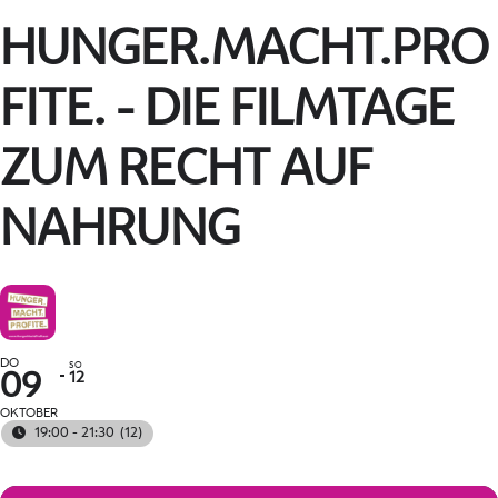
HUNGER.MACHT.PRO
FITE. - DIE FILMTAGE
ZUM RECHT AUF
NAHRUNG
DO
SO
12
09
OKTOBER
19:00 - 21:30
(12)