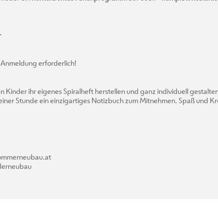
r
 Anmeldung erforderlich!
inder ihr eigenes Spiralheft herstellen und ganz individuell gestalten
r einer Stunde ein einzigartiges Notizbuch zum Mitnehmen. Spaß und Kre
rsommerneubau.at
nderneubau