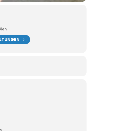
Wien
ALTUNGEN
s
!