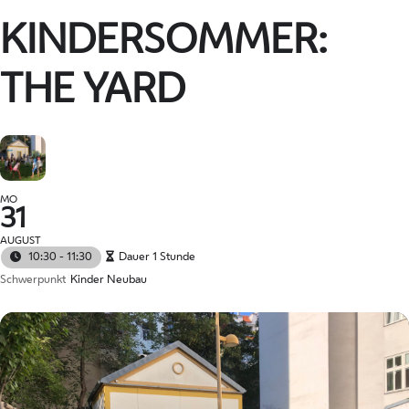
KINDERSOMMER:
THE YARD
MO
31
AUGUST
10:30 - 11:30
Dauer 1 Stunde
Schwerpunkt
Kinder Neubau