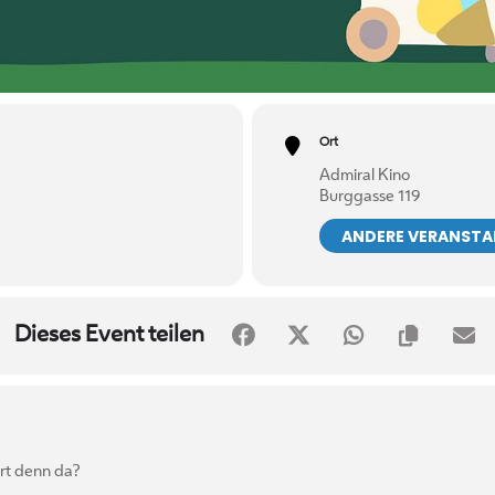
Ort
Admiral Kino
Burggasse 119
ANDERE VERANST
Dieses Event teilen
ert denn da?