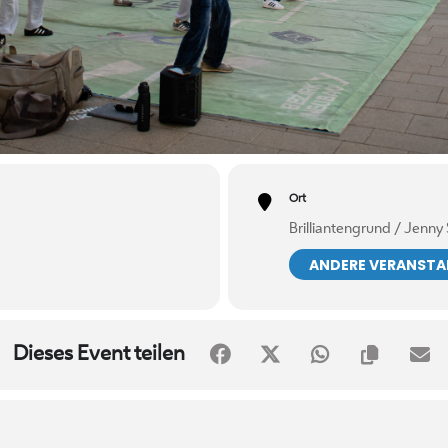
Ort
Brilliantengrund / Jenny
ANDERE VERANST
Dieses Event teilen