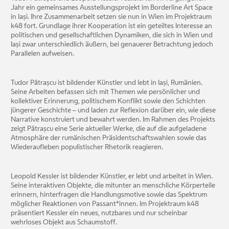
Jahr ein gemeinsames Ausstellungsprojekt im Borderline Art Space
in Iași. Ihre Zusammenarbeit setzen sie nun in Wien im Projektraum
k48 fort. Grundlage ihrer Kooperation ist ein geteiltes Interesse an
politischen und gesellschaftlichen Dynamiken, die sich in Wien und
Iași zwar unterschiedlich äußern, bei genauerer Betrachtung jedoch
Parallelen aufweisen.
Tudor Pătrașcu ist bildender Künstler und lebt in Iași, Rumänien.
Seine Arbeiten befassen sich mit Themen wie persönlicher und
kollektiver Erinnerung, politischem Konflikt sowie den Schichten
jüngerer Geschichte – und laden zur Reflexion darüber ein, wie diese
Narrative konstruiert und bewahrt werden. Im Rahmen des Projekts
zeigt Pătrașcu eine Serie aktueller Werke, die auf die aufgeladene
Atmosphäre der rumänischen Präsidentschaftswahlen sowie das
Wiederaufleben populistischer Rhetorik reagieren.
Leopold Kessler ist bildender Künstler, er lebt und arbeitet in Wien.
Seine interaktiven Objekte, die mitunter an menschliche Körperteile
erinnern, hinterfragen die Handlungsmotive sowie das Spektrum
möglicher Reaktionen von Passant*innen. Im Projektraum k48
präsentiert Kessler ein neues, nutzbares und nur scheinbar
wehrloses Objekt aus Schaumstoff.