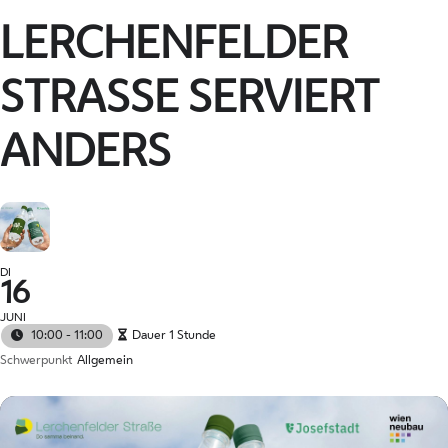
LERCHENFELDER
STRASSE SERVIERT A
NDERS
DI
16
JUNI
10:00 - 11:00
Dauer 1 Stunde
Schwerpunkt
Allgemein