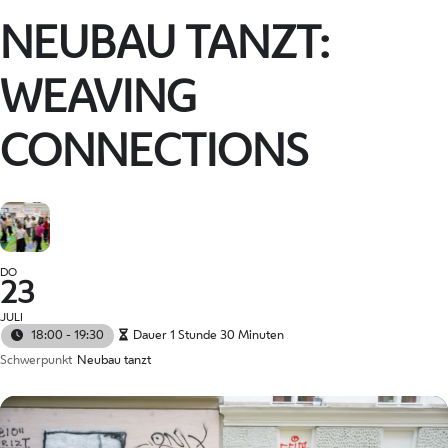
NEUBAU TANZT:
WEAVING
CONNECTIONS
DO
23
JULI
18:00 - 19:30
Dauer 1 Stunde 30 Minuten
Schwerpunkt
Neubau tanzt