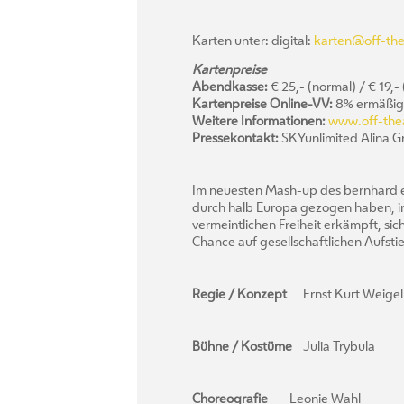
Karten unter: digital:
karten@off-the
Kartenpreise
Abendkasse:
€ 25,- (normal) / € 19,-
Kartenpreise Online-VV:
8% ermäßig
Weitere Informationen:
www.off-thea
Pressekontakt:
SKYunlimited Alina G
Im neuesten Mash-up des bernhard en
durch halb Europa gezogen haben, in
vermeintlichen Freiheit erkämpft, sic
Chance auf gesellschaftlichen Aufst
Regie / Konzept
Ernst Kurt Weigel
Bühne / Kostüme
Julia Trybula
Choreografie
Leonie Wahl