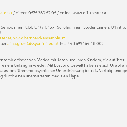
ater.at
/ direct: 0676 360 62 06 / online: www.off-theater.at
 (Senior:innen, Club Ö1) / € 15,- (Schüler:innen, Student:innen, Ö1 intro
t
ter.at
,
www.bernhard-ensemble.at
roer
alina.groer@skyunlimited.at
Tel.: +43 699 164 48 002
semble findet sich Medea mit Jason und ihren Kindern, die auf ihrer F
 einem Gefängnis wieder. Mit Lust und Gewalt haben sie sich Unabhän
h aus familiärer und psychischer Unterdrückung befreit. Verfolgt und geä
ieg durch einen unerwarteten medialen Hype.