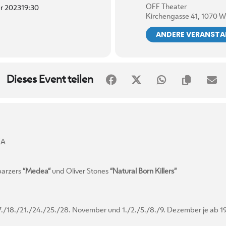
OFF Theater
r 2023
19:30
Kirchengasse 41, 1070 W
ANDERE VERANST
Dieses Event teilen
EA
lparzers
“Medea“
und Oliver Stones
“Natural Born Killers”
17./18./21./24./25./28. November und 1./2./5./8./9. Dezember je ab 1