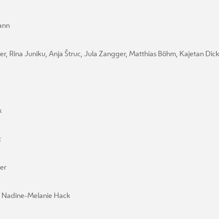
ann
r, Rina Juniku, Anja Štruc, Jula Zangger, Matthias Böhm, Kajetan Dick
k
t
er
adine-Melanie Hack