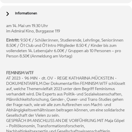
Informationen
am 14. Mai um 19.30 Uhr
im Admiral Kino, Burggasse 119
Eintritt
: 9.50 € / Schüler:innen, Studierende, Lehrlinge, Senior:innen
8.50€ / Ö1 Club und Ö1 Intro Mitglieder 8.50 € / Kinder bis zum
vollendeten 14. Lebensjahr 6.00€ / Gruppen ab 10 Personen – pro
Person 8.50€ (Anmeldung am Vortag)
FEMINISM WTF
AT 2023 • 96 MIN • dt. OV • REGIE KATHARINA MÜCKSTEIN •
DOKUMENTARFILM Der Dokumentarfilm FEMINISM WTF schlüsselt
auf, welche Themenvielfalt 2023 unter dem Begriff Feminismus
verhandelt wird. Die Experts aus Politik- und Sozialwissenschaften,
Männlichkeitsforschung, Gender-, Queer- und Trans-Studies gehen
der Frage nach, wie wir alle zum Aufbrechen von Macht- und
Abhängigkeitsverhältnissen beitragen können, um eine solidarische
Gesellschaft der Vielen zu sein.
GESPRÄCH IM ANSCHLUSS AN DIE VORFÜHRUNG MIT Maja Göpel
– Politökonomin, Transformationsforscherin,
Nachhaltigkeitsexpertin und Gesellschaftswissenschaftlerin