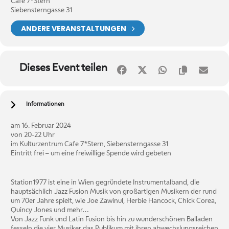
Cafe 7*Stern
Siebensterngasse 31
ANDERE VERANSTALTUNGEN
Dieses Event teilen
Informationen
am 16. Februar 2024
von 20-22 Uhr
im Kulturzentrum Cafe 7*Stern, Siebensterngasse 31
Eintritt frei – um eine freiwillige Spende wird gebeten
Station1977 ist eine in Wien gegründete Instrumentalband, die
hauptsächlich Jazz Fusion Musik von großartigen Musikern der rund
um 70er Jahre spielt, wie Joe Zawinul, Herbie Hancock, Chick Corea,
Quincy Jones und mehr…
Von Jazz Funk und Latin Fusion bis hin zu wunderschönen Balladen
fesseln die vier Musiker das Publikum mit ihren abwechslungsreichen