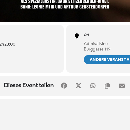
Ort
Admiral Kino
024
23:00
Burggasse 119
ANDERE VERANST
Dieses Event teilen