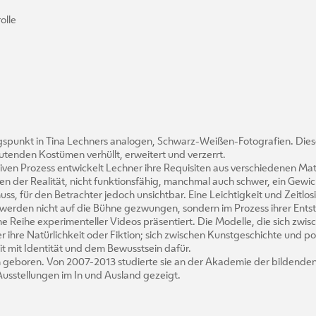
olle
ngspunkt in Tina Lechners analogen, Schwarz-Weißen-Fotografien. Dies
mutenden Kostümen verhüllt, erweitert und verzerrt.
ven Prozess entwickelt Lechner ihre Requisiten aus verschiedenen Mater
n der Realität, nicht funktionsfähig, manchmal auch schwer, ein Gewi
, für den Betrachter jedoch unsichtbar. Eine Leichtigkeit und Zeitlosig
n werden nicht auf die Bühne gezwungen, sondern im Prozess ihrer Ent
ne Reihe experimenteller Videos präsentiert. Die Modelle, die sich z
r ihre Natürlichkeit oder Fiktion; sich zwischen Kunstgeschichte und p
t mit Identität und dem Bewusstsein dafür.
en geboren. Von 2007-2013 studierte sie an der Akademie der bildenden
Ausstellungen im In und Ausland gezeigt.