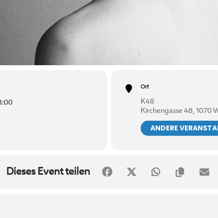
Ort
K48
8:00
Kirchengasse 48, 1070 
ANDERE VERANST
Dieses Event teilen