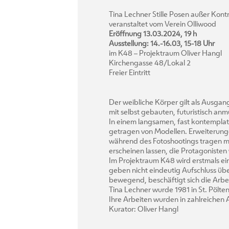
Tina Lechner Stille Posen außer Kontr
veranstaltet vom Verein Olliwood
Eröffnung 13.03.2024, 19 h
Ausstellung: 14.-16.03, 15-18 Uhr
im K48 – Projektraum Oliver Hangl
Kirchengasse 48/Lokal 2
Freier Eintritt
Der weibliche Körper gilt als Ausga
mit selbst gebauten, futuristisch an
In einem langsamen, fast kontemplati
getragen von Modellen. Erweiterunge
während des Fotoshootings tragen muss
erscheinen lassen, die Protagoniste
Im Projektraum K48 wird erstmals ei
geben nicht eindeutig Aufschluss übe
bewegend, beschäftigt sich die Arbei
Tina Lechner wurde 1981 in St. Pölt
Ihre Arbeiten wurden in zahlreichen 
Kurator: Oliver Hangl