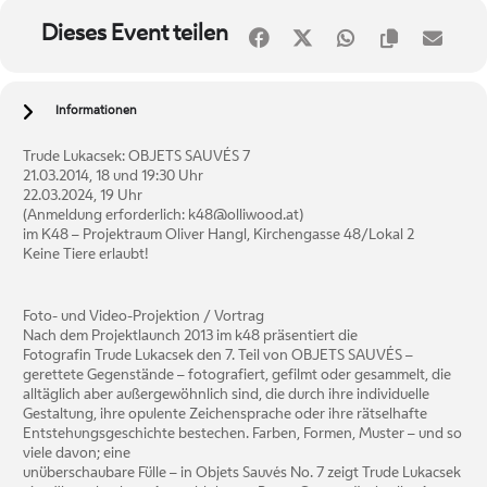
Dieses Event teilen
Informationen
Trude Lukacsek: OBJETS SAUVÉS 7
21.03.2014, 18 und 19:30 Uhr
22.03.2024, 19 Uhr
(Anmeldung erforderlich: k48@olliwood.at)
im K48 – Projektraum Oliver Hangl, Kirchengasse 48/Lokal 2
Keine Tiere erlaubt!
Foto- und Video-Projektion / Vortrag
Nach dem Projektlaunch 2013 im k48 präsentiert die
Fotografin Trude Lukacsek den 7. Teil von OBJETS SAUVÉS –
gerettete Gegenstände – fotografiert, gefilmt oder gesammelt, die
alltäglich aber außergewöhnlich sind, die durch ihre individuelle
Gestaltung, ihre opulente Zeichensprache oder ihre rätselhafte
Entstehungsgeschichte bestechen. Farben, Formen, Muster – und so
viele davon; eine
unüberschaubare Fülle – in Objets Sauvés No. 7 zeigt Trude Lukacsek