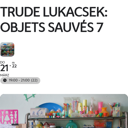
TRUDE LUKACSEK:
OBJETS SAUVÉS 7
DO
FR
22
21
MÄRZ
19:00 - 21:00
(22)