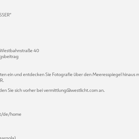
SSER“
e, Westbahnstraße 40
ngsbeitrag
hten ein und entdecken Sie Fotografie über den Meeresspiegel hinaus m
R.
en Sie sich vorher bei vermittlung@westlicht.com an.
ht/de/home
sargola)