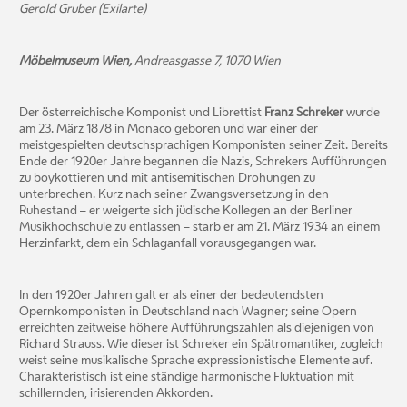
Gerold Gruber (
Exilarte
)
Möbelmuseum Wien,
Andreasgasse 7, 1070 Wien
Der österreichische Komponist und Librettist
Franz Schreker
wurde
am 23. März 1878 in Monaco geboren und war einer der
meistgespielten deutschsprachigen Komponisten seiner Zeit. Bereits
Ende der 1920er Jahre begannen die Nazis, Schrekers Aufführungen
zu boykottieren und mit antisemitischen Drohungen zu
unterbrechen. Kurz nach seiner Zwangsversetzung in den
Ruhestand – er weigerte sich jüdische Kollegen an der Berliner
Musikhochschule zu entlassen – starb er am 21. März 1934 an einem
Herzinfarkt, dem ein Schlaganfall vorausgegangen war.
In den 1920er Jahren galt er als einer der bedeutendsten
Opernkomponisten in Deutschland nach Wagner; seine Opern
erreichten zeitweise höhere Aufführungszahlen als diejenigen von
Richard Strauss. Wie dieser ist Schreker ein Spätromantiker, zugleich
weist seine musikalische Sprache expressionistische Elemente auf.
Charakteristisch ist eine ständige harmonische Fluktuation mit
schillernden, irisierenden Akkorden.