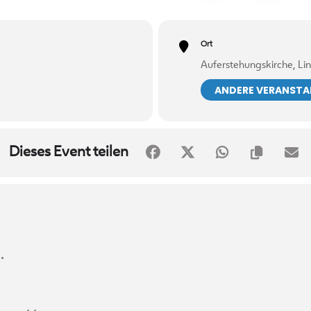
Ort
Auferstehungskirche, L
ANDERE VERANST
Dieses Event teilen
…