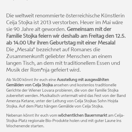
Die weltweit renommierte österreichische Künstlerin
Ceija Stojka ist 2013 verstorben. Heuer im Mai wäre
sie 90 Jahre alt geworden.
Gemeinsam mit der
Familie Stojka feiern wir deshalb am Freitag den 12.5.
ab 14.00 Uhr ihren Geburtstag mit einer Mesala!
Die „Mesala“ bezeichnet auf Romanes die
Zusammenkunft geliebter Menschen an einem
langen Tisch, an dem mit traditionellem Essen und
Musik der Rom*nja gefeiert wird.
Ab 14:00 könnt ihr euch eine
Ausstellung mit ausgewählten
Gemälden von Ceija Stojka
ansehen und kostenlos traditionelle
Gerichte der Wiener Lovara probieren, die von der Familie Stojka
zubereitet werden. Musikalisch untermalt wird das Fest von der Band
Amenza Ketane, unter der Leitung von Ceija Stojkas Sohn Hojda
Stojka. Auf dem Platz hängen Gemälde von Ceija Stojka.
Nebenan könnt ihr euch vom
wöchentlichen Bauernmarkt
am Ceija-
Stojka-Platz regionale Bio-Produkte holen und mit guter Laune ins
Wochenende starten.