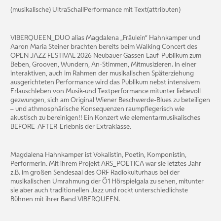
(musikalische) UltraSchallPerformance mit Text(attributen)
VIBERQUEEN_DUO alias Magdalena „Fräulein“ Hahnkamper und
Aaron Maria Steiner brachten bereits beim Walking Concert des
OPEN JAZZ FESTIVAL 2026 Neubauer Gassen Lauf-Publikum zum
Beben, Grooven, Wundern, An-Stimmen, Mitmusizieren. In einer
interaktiven, auch im Rahmen der musikalischen Späterziehung
ausgerichteten Performance wird das Publikum nebst intensivem
Erlauschleben von Musik-und Textperformance mitunter liebevoll
gezwungen, sich am Original Wiener Beschwerde-Blues zu beteiligen
– und athmosphärische Konsequenzen raumpflegerisch wie
akustisch zu bereinigen!! Ein Konzert wie elementarmusikalisches
BEFORE-AFTER-Erlebnis der Extraklasse.
Magdalena Hahnkamper ist Vokalistin, Poetin, Komponistin,
Performerin. Mit ihrem Projekt ARS_POETICA war sie letztes Jahr
z.B. im großen Sendesaal des ORF Radiokulturhaus bei der
musikalischen Umrahmung der Ö1 Hörspielgala zu sehen, mitunter
sie aber auch traditionellen Jazz und rockt unterschiedlichste
Bühnen mit ihrer Band VIBERQUEEN.