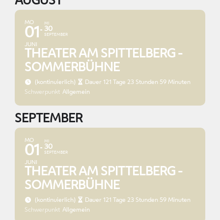
AUGUST
MO
MI
30
01
SEPTEMBER
JUNI
THEATER AM SPITTELBERG -
SOMMERBÜHNE
(kontinuierlich)
Dauer 121 Tage 23 Stunden 59 Minuten
Schwerpunkt
Allgemein
SEPTEMBER
MO
MI
30
01
SEPTEMBER
JUNI
THEATER AM SPITTELBERG -
SOMMERBÜHNE
(kontinuierlich)
Dauer 121 Tage 23 Stunden 59 Minuten
Schwerpunkt
Allgemein