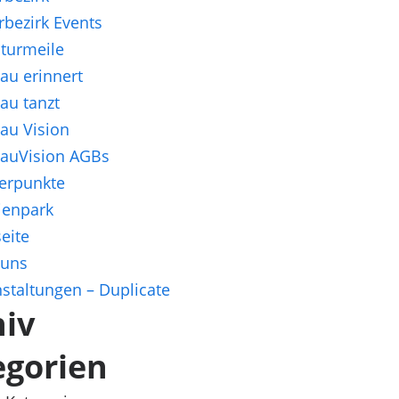
rbezirk Events
aturmeile
au erinnert
au tanzt
au Vision
auVision AGBs
erpunkte
ienpark
seite
 uns
staltungen – Duplicate
hiv
egorien