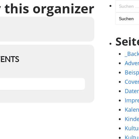
 this organizer
Suchen
nach:
Seit
_Bac
VENTS
Adve
Beisp
Cove
Daten
Impr
Kale
Kinde
Kultu
Kultu