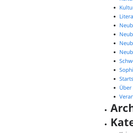
Kultu
Liter
Neub
Neub
Neub
Neub
Schw
Soph
Start
Über
Veran
Arc
Kat