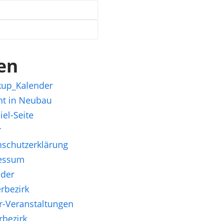
en
kup_Kalender
nt in Neubau
iel-Seite
r
schutzerklärung
essum
nder
rbezirk
r-Veranstaltungen
rbezirk